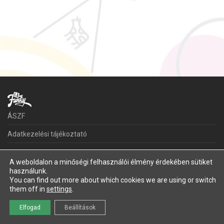
ÁSZF
Adatkezelési tájékoztató
Kapcsolat
A weboldalon a minőségi felhasználói élmény érdekében sütiket
használunk.
©
2026
LaFunky
You can find out more about which cookies we are using or switch
them off in
settings
.
Elfogad
Beállítások