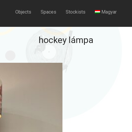
Objects
Spaces
Stockists
Magyar
hockey lámpa