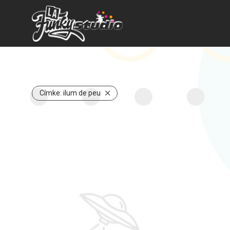
Címke:
ilum de peu