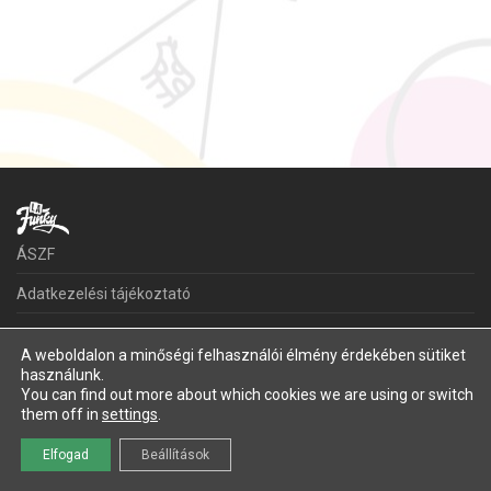
ÁSZF
Adatkezelési tájékoztató
Kapcsolat
A weboldalon a minőségi felhasználói élmény érdekében sütiket
használunk.
©
2026
LaFunky
You can find out more about which cookies we are using or switch
them off in
settings
.
Elfogad
Beállítások