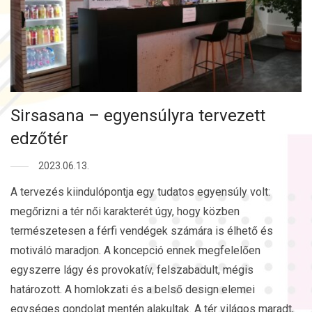
Sirsasana – egyensúlyra tervezett
edzőtér
2023.06.13.
A tervezés kiindulópontja egy tudatos egyensúly volt:
megőrizni a tér női karakterét úgy, hogy közben
természetesen a férfi vendégek számára is élhető és
motiváló maradjon. A koncepció ennek megfelelően
egyszerre lágy és provokatív, felszabadult, mégis
határozott. A homlokzati és a belső design elemei
egységes gondolat mentén alakultak. A tér világos maradt,