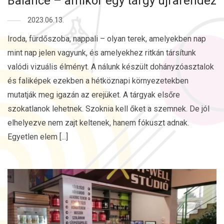
Balance – amikor egy tárgy újrarendez
2023.06.13.
Iroda, fürdőszoba, nappali – olyan terek, amelyekben nap
mint nap jelen vagyunk, és amelyekhez ritkán társítunk
valódi vizuális élményt. A nálunk készült dohányzóasztalok
és faliképek ezekben a hétköznapi környezetekben
mutatják meg igazán az erejüket. A tárgyak elsőre
szokatlanok lehetnek. Szoknia kell őket a szemnek. De jól
elhelyezve nem zajt keltenek, hanem fókuszt adnak.
Egyetlen elem [...]