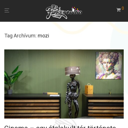
0
Tag Archívum:
mozi