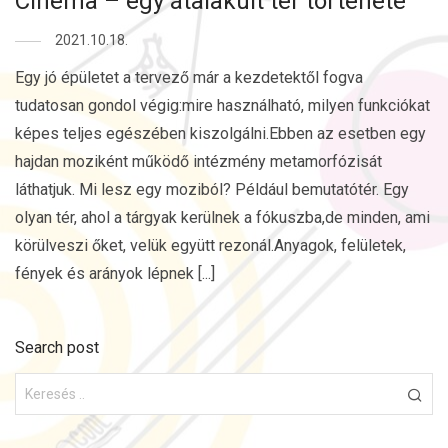
Cinema – egy átalakult tér története
2021.10.18.
Egy jó épületet a tervező már a kezdetektől fogva
tudatosan gondol végig:mire használható, milyen funkciókat
képes teljes egészében kiszolgálni.Ebben az esetben egy
hajdan moziként működő intézmény metamorfózisát
láthatjuk. Mi lesz egy moziból? Például bemutatótér. Egy
olyan tér, ahol a tárgyak kerülnek a fókuszba,de minden, ami
körülveszi őket, velük együtt rezonál.Anyagok, felületek,
fények és arányok lépnek [...]
Search post