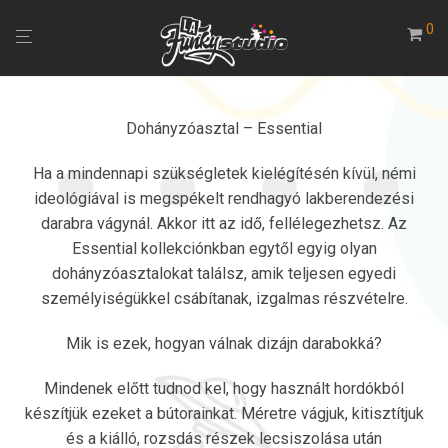
0
Dohányzóasztal – Essential
Ha a mindennapi szükségletek kielégítésén kívül, némi
ideológiával is megspékelt rendhagyó lakberendezési
darabra vágynál. Akkor itt az idő, fellélegezhetsz. Az
Essential kollekciónkban egytől egyig olyan
dohányzóasztalokat találsz, amik teljesen egyedi
személyiségükkel csábítanak, izgalmas részvételre.
Mik is ezek, hogyan válnak dizájn darabokká?
Mindenek előtt tudnod kel, hogy használt hordókból
készítjük ezeket a bútorainkat. Méretre vágjuk, kitisztítjuk
és a kiálló, rozsdás részek lecsiszolása után