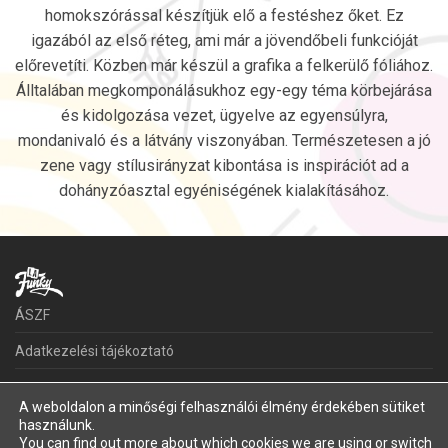
homokszórással készítjük elő a festéshez őket. Ez
igazából az első réteg, ami már a jövendőbeli funkcióját
előrevetíti. Közben már készül a grafika a felkerülő fóliához.
Álltalában megkomponálásukhoz egy-egy téma körbejárása
és kidolgozása vezet, ügyelve az egyensúlyra,
mondanivaló és a látvány viszonyában. Természetesen a jó
zene vagy stílusirányzat kibontása is inspirációt ad a
dohányzóasztal egyéniségének kialakításához.
ÁSZF
Adatkezelési tájékoztató
Kapcsolat
A weboldalon a minőségi felhasználói élmény érdekében sütiket
használunk.
©
2026
LaFunky
You can find out more about which cookies we are using or switch