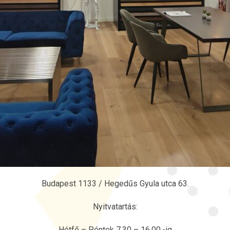
Budapest 1133 / Hegedűs Gyula utca 63.
Nyitvatartás:
Hétfő – Péntek 7.30 – 16.00.-ig