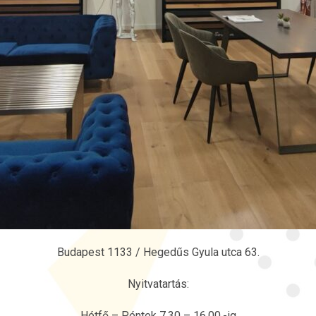
Budapest 1133 / Hegedűs Gyula utca 63.
Nyitvatartás:
Hétfő – Péntek 7.30 – 16.00.-ig