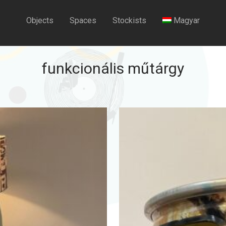
Objects
Spaces
Stockists
Magyar
funkcionális műtárgy