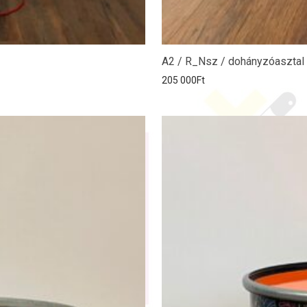
A2 / R_Nsz / dohányzóasztal
205 000
Ft