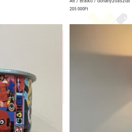
A6 / Bratko / dohányzóasztal
205 000
Ft