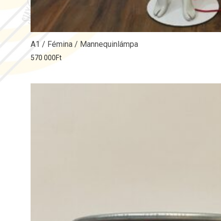
A1 / Fémina / Mannequinlámpa
570 000
Ft