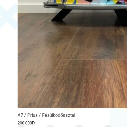
A7 / Prius / Fésülködőasztal
200 000
Ft