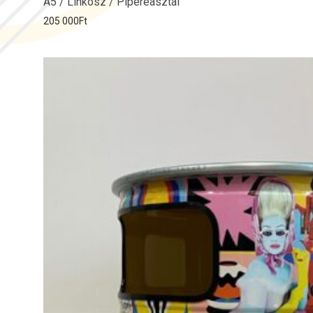
A5 / Linkosz / Pipereasztal
205 000
Ft