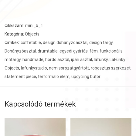
Cikkszám:
mini_b_1
Kategória:
Objects
Címkék:
coffetable
,
design dohányzóasztal
,
design tárgy
,
Dohányzóasztal
,
drumtable
,
egyedi gyártás
,
fém
,
funkcionális
műtárgy
,
handmade
,
hordó asztal
,
ipari asztal
,
lafunky
,
LaFunky
Objects
,
lafunkystudio
,
nem sorozatgyártott
,
robosztus szerkezet
,
statement piece
,
térformáló elem
,
upcycling bútor
Kapcsolódó termékek