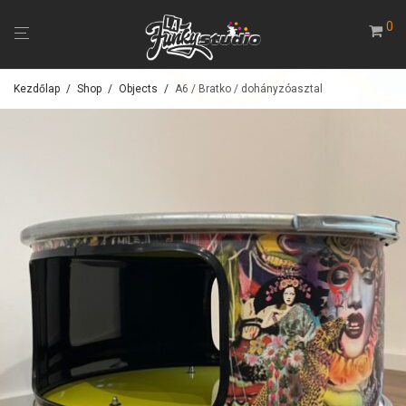
0
Kezdőlap
/
Shop
/
Objects
/
A6 / Bratko / dohányzóasztal