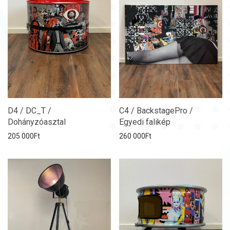
D4 / DC_T /
C4 / BackstagePro /
Dohányzóasztal
Egyedi falikép
205 000
Ft
260 000
Ft