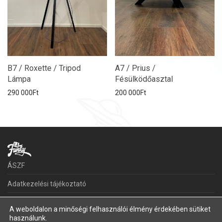
B7 / Roxette / Tripod
A7 / Prius /
Lámpa
Fésülködőasztal
290 000
Ft
200 000
Ft
ÁSZF
Adatkezelési tájékoztató
Kapcsolat
A weboldalon a minőségi felhasználói élmény érdekében sütiket
használunk.